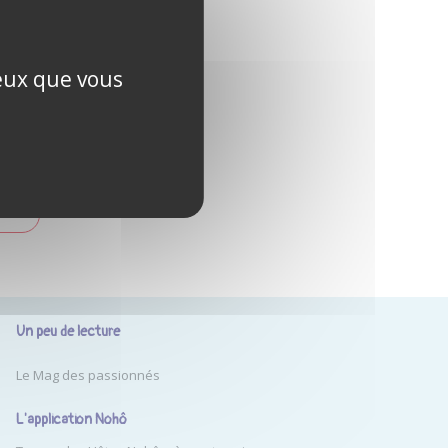
ublié ?
ceux que vous
PTE
Un peu de lecture
Le Mag des passionnés
L'application Nohô