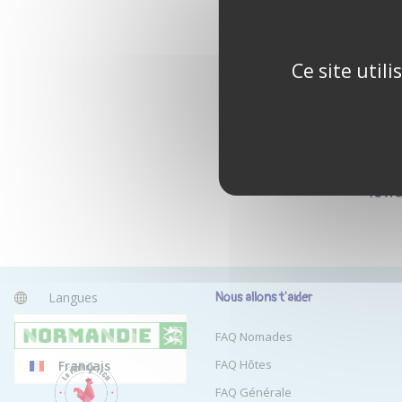
Ce site util
Tu n'
Langues
Nous allons t'aider
Anglais
FAQ Nomades
FAQ Hôtes
Français
FAQ Générale