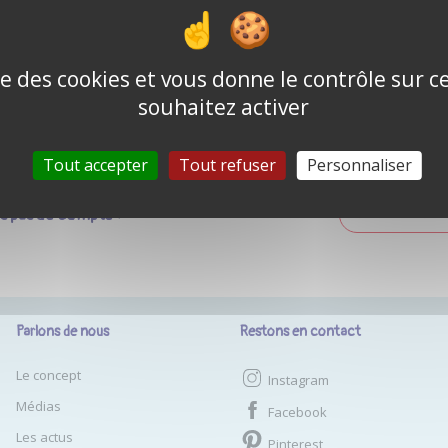
Mot de passe o
Se souvenir de moi
ise des cookies et vous donne le contrôle sur 
souhaitez activer
CONNEXION
Tout accepter
Tout refuser
Personnaliser
as pas de compte ?
CRÉER UN COM
Parlons de nous
Restons en contact
Le concept
Instagram
Médias
Facebook
Les actus
Pinterest