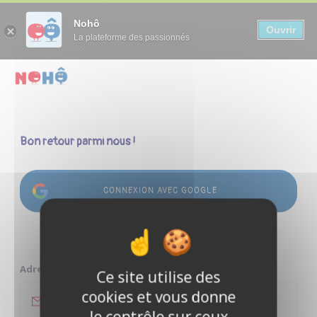
Panneau de gestion des cookies
Nohô
Ouvrir
La plateforme des passionnés
Bon retour parmi nous !
CONNEXION AVEC GOOGLE
ou
Adresse e-mail
Ce site utilise des
cookies et vous donne
le contrôle sur ceux