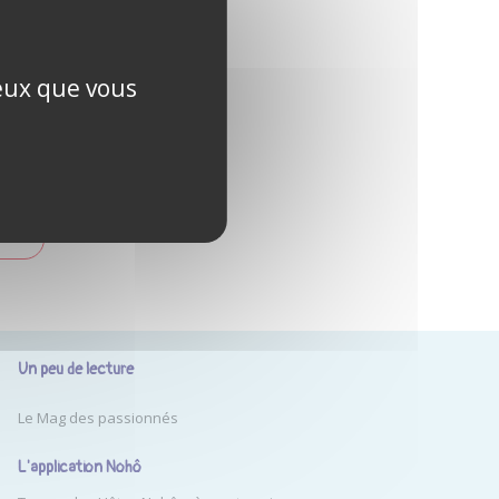
ublié ?
ceux que vous
PTE
Un peu de lecture
Le Mag des passionnés
L'application Nohô