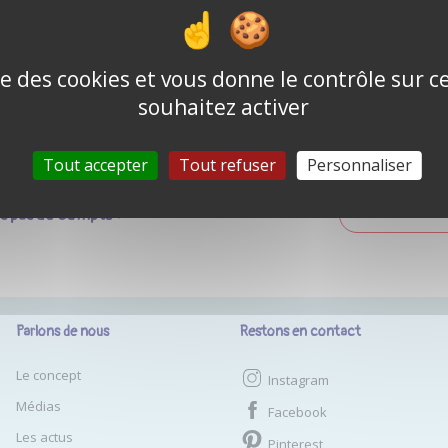
Mot de passe o
Se souvenir de moi
ise des cookies et vous donne le contrôle sur 
souhaitez activer
CONNEXION
Tout accepter
Tout refuser
Personnaliser
as pas de compte ?
CRÉER UN COM
Parlons de nous
Restons en contact
Le concept
Instagram
Médias
Facebook
Les actus
Pinterest