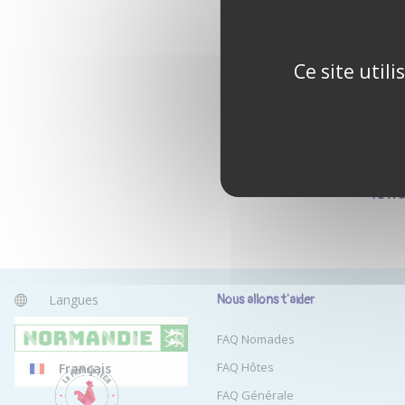
Ce site util
Tu n'
Langues
Nous allons t'aider
Anglais
FAQ Nomades
FAQ Hôtes
Français
FAQ Générale