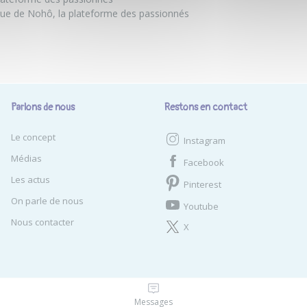
e de Nohô, la plateforme des passionnés
Parlons de nous
Restons en contact
Le concept
Instagram
Médias
Facebook
Les actus
Pinterest
On parle de nous
Youtube
Nous contacter
X
© Guestraveler SAS - Tous droits
Messages