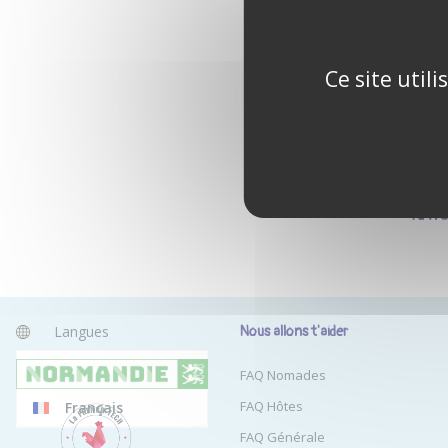
Ce site util
Tu n'
Langues
Nous allons t'aider
Anglais
FAQ Nomades
FAQ Hôtes
Français
FAQ Générale