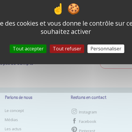
Mot de passe o
Se souvenir de moi
ise des cookies et vous donne le contrôle sur 
souhaitez activer
CONNEXION
Tout accepter
Tout refuser
Personnaliser
as pas de compte ?
CRÉER UN COM
Parlons de nous
Restons en contact
Le concept
Instagram
Médias
Facebook
Les actus
Pinterest