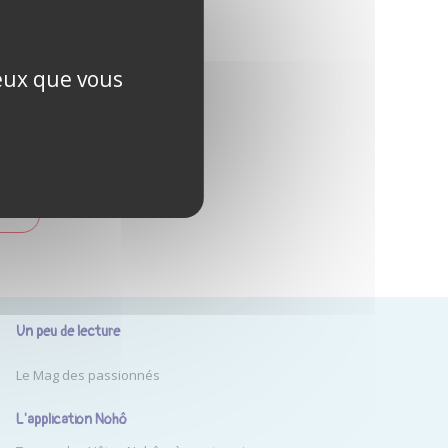
ublié ?
ceux que vous
PTE
Un peu de lecture
Le Mag des passionnés
L'application Nohô