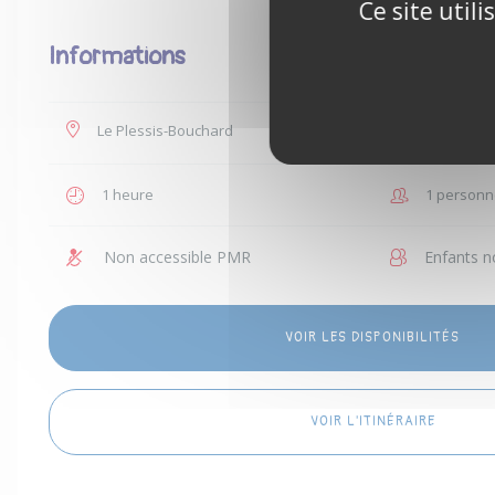
Ce site util
Informations
Le Plessis-Bouchard
35 €
1 heure
1 personn
Non accessible PMR
Enfants n
VOIR LES DISPONIBILITÉS
VOIR L'ITINÉRAIRE