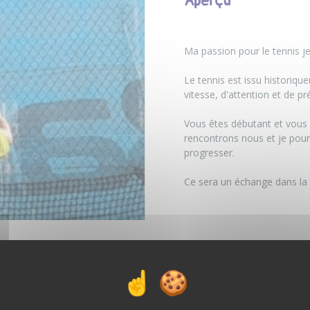
Aperçu
Ma passion pour le tennis je
Le tennis est issu historiq
vitesse, d'attention et de pr
Vous êtes débutant et vous 
rencontrons nous et je pour
progresser.