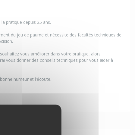
 la pratique depuis 25 ans.
uement du jeu de paume et nécessite des facultés techniques de
écision.
souhaitez vous améliorer dans votre pratique, alors
rai vous donner des conseils techniques pour vous aider à