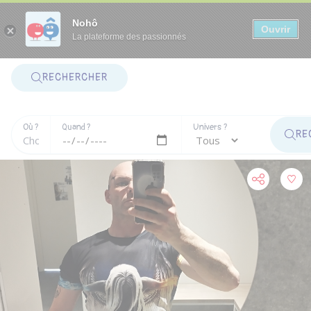
Panneau de gestion des cookies
Nohô
Ouvrir
La plateforme des passionnés
RECHERCHER
Où ?
Quand ?
Univers ?
RE