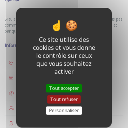
Si tu souhaites commencer la musculation et que tu ne sais pas
comment, on peut en discuter, voir ensemble les objectifs et
Ce site utilise des
Informations
cookies et vous donne
le contrôle sur ceux
que vous souhaitez
Vimont
activer
30 €
Tout accepter
2 heures
Tout refuser
1 personne
Personnaliser
Non accessible PMR