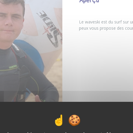
Aperçu
Le waveski est du surf sur 