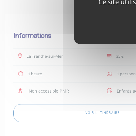
Ce site util
Informations
La Tranche-sur-Mer
35 €
1 heure
1 personn
Non accessible PMR
Enfants a
VOIR L'ITINÉRAIRE