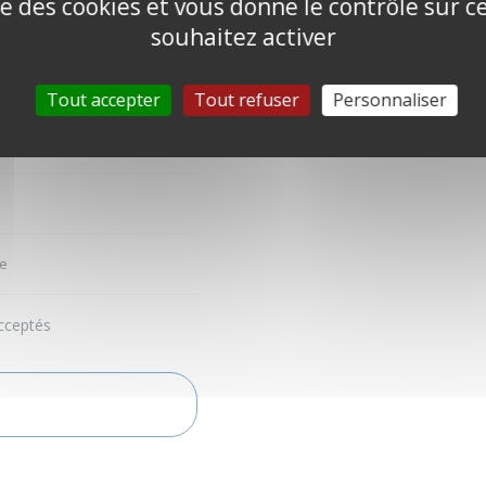
ise des cookies et vous donne le contrôle sur 
souhaitez activer
Tout accepter
Tout refuser
Personnaliser
e
cceptés