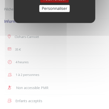
Personnaliser
Informations
Clohars-Carnoët
35 €
4 heures
1 à 2 personnes
Non accessible PMR
Enfants acceptés