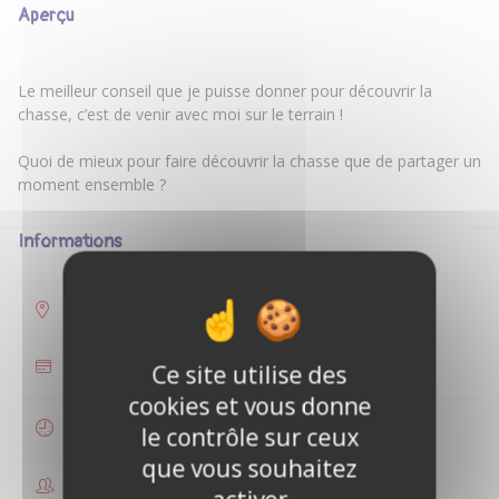
Aperçu
Le meilleur conseil que je puisse donner pour découvrir la
chasse, c’est de venir avec moi sur le terrain !
Quoi de mieux pour faire découvrir la chasse que de partager un
Informations
Lamotte-Brebière
Ce site utilise des
35 €
cookies et vous donne
4 heures
le contrôle sur ceux
que vous souhaitez
1 à 2 personnes