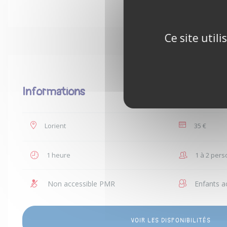
3
4
Ce site util
Informations
Lorient
35 €
1 heure
1 à 2 per
Non accessible PMR
Enfants a
VOIR LES DISPONIBILITÉS