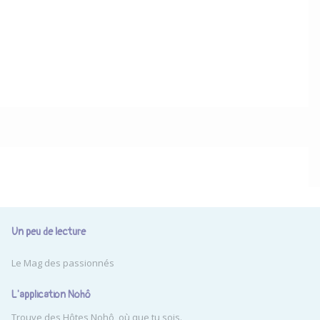
Un peu de lecture
Le Mag des passionnés
L'application Nohô
Trouve des Hôtes Nohô, où que tu sois.