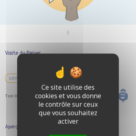
1
Visite du Panier
LOISIR
Ce site utilise des
cookies et vous donne
Ton Hôte :
Florent f.
le contrôle sur ceux
que vous souhaitez
activer
Aperçu