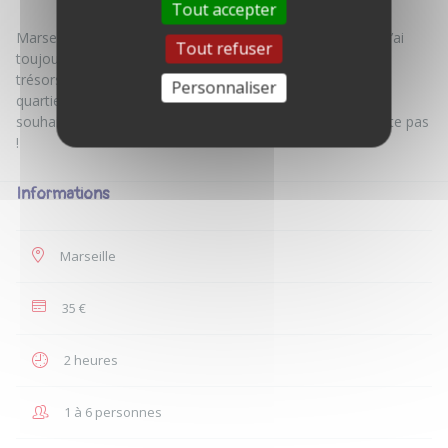
Tout accepter
Marseillais de naissance et diplôme d’une carte de guide, j’ai
Tout refuser
toujours aimé faire découvrir les incontournables et petits
trésors cachés de la cité Phocéenne ! Bonnes adresses,
Personnaliser
quartiers phares, coins instagramables, food tour … si tu
souhaite visiter Marseille dans les moindres recoins n’hésite pas
Informations
Marseille
35 €
2 heures
1 à 6 personnes