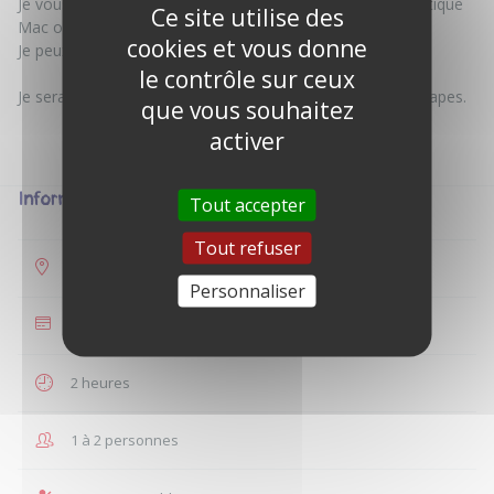
Je vous propose de vous enseigner les bases de l'informatique
Ce site utilise des
Mac ou PC.
cookies et vous donne
Je peux également vous aider sur le téléphone
le contrôle sur ceux
Je serai ravie de vous accompagner dans les premieres étapes.
que vous souhaitez
activer
Informations
Tout accepter
Tout refuser
Annebault
Personnaliser
35 €
2 heures
1 à 2 personnes