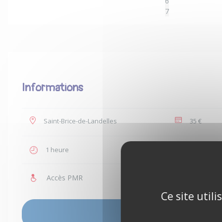
6
7
Informations
Saint-Brice-de-Landelles
35 €
1 heure
1 à 2 per
Accès PMR
Enfants a
Ce site util
VOIR LES DISPONIBILITÉS