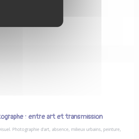
ographe : entre art et transmission
suel. Photographie d’art, absence, milieux urbains, peinture,