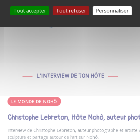
Tout accepter
Tout refuser
Personnaliser
L'INTERVIEW DE TON HÔTE
LE MONDE DE NOHÔ
Christophe Lebreton, Hôte Nohô, auteur phot
Interview de Christophe Lebreton, auteur photographe et artiste vi
sculpture et partage autour de l’art sur Nohô.