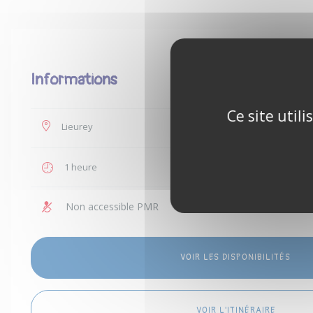
Informations
Ce site util
Lieurey
35 €
1 heure
1 personn
Non accessible PMR
Enfants a
VOIR LES DISPONIBILITÉS
VOIR L'ITINÉRAIRE