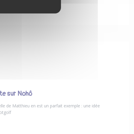
ôte sur Nohô
lle de Matthieu en est un parfait exemple : une idée
otgolf