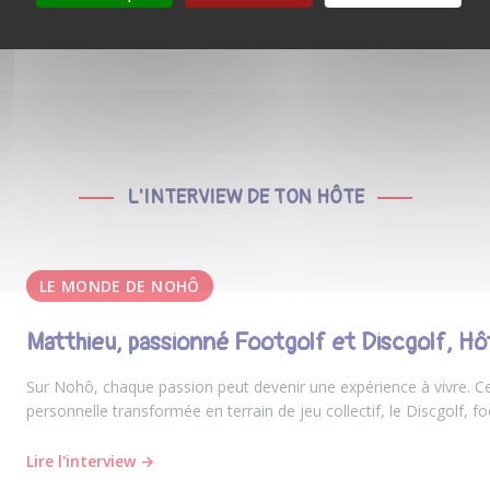
L'INTERVIEW DE TON HÔTE
LE MONDE DE NOHÔ
Matthieu, passionné Footgolf et Discgolf, H
Sur Nohô, chaque passion peut devenir une expérience à vivre. Ce
personnelle transformée en terrain de jeu collectif, le Discgolf, fo
Lire l'interview →