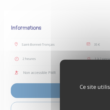
Informations
Saint-Bonnet-Tronçais
35 €
2 heures
1 à 2 per
Non accessible PMR
Enfants a
Ce site util
VOIR LES DISPONIBILITÉS
VOIR L'ITINÉRAIRE