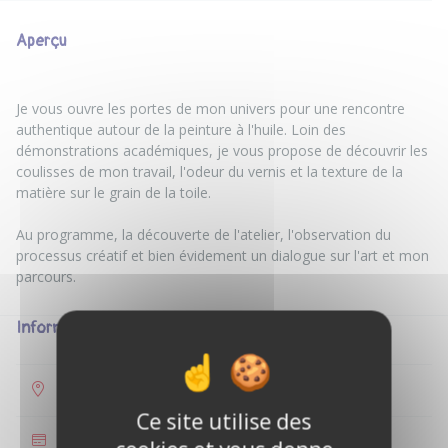
Aperçu
Je vous ouvre les portes de mon univers pour une rencontre
authentique autour de la peinture à l'huile. Loin des
démonstrations académiques, je vous propose de découvrir les
coulisses de mon travail, l'odeur du vernis et la texture de la
matière sur le grain de la toile.
Au programme, la découverte de l'atelier, l'observation du
processus créatif et bien évidement un dialogue sur l'art et mon
Informations
Saint-Georges-d'Orques
Ce site utilise des
35 €