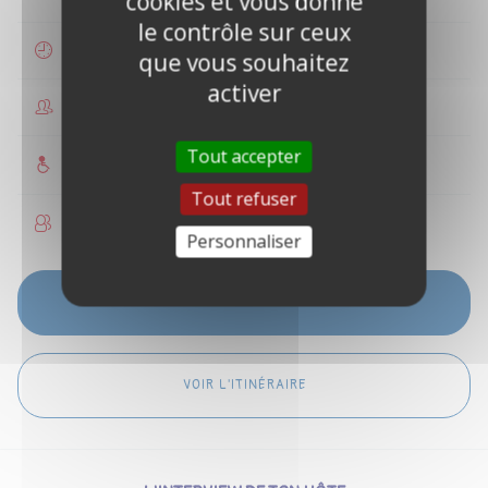
cookies et vous donne
le contrôle sur ceux
2 heures
que vous souhaitez
activer
1 à 6 personnes
Tout accepter
Accès PMR
Tout refuser
Enfants acceptés
Personnaliser
VOIR LES DISPONIBILITÉS
VOIR L'ITINÉRAIRE