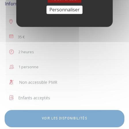
Informations
Personnaliser
Beaumont-lès-Valence
35 €
2 heures
1 personne
Non accessible PMR
Enfants acceptés
VOIR LES DISPONIBILITÉS