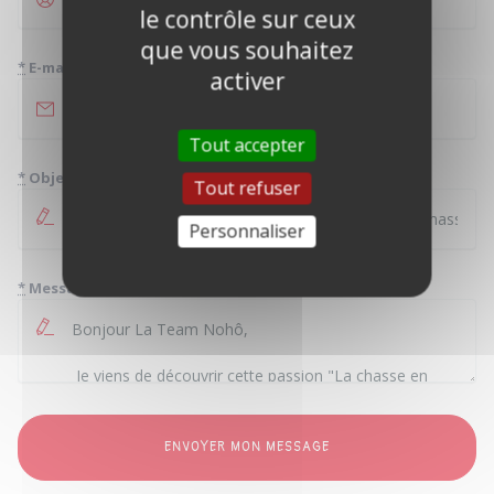
le contrôle sur ceux
que vous souhaitez
*
E-mail
activer
Tout accepter
*
Objet
Tout refuser
Personnaliser
*
Message
ENVOYER MON MESSAGE