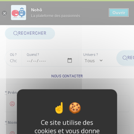
Panneau de gestion des cookies
Nohô
Ouvrir
La plateforme des passionnés
RECHERCHER
Où ?
Quand ?
Univers ?
RE
NOUS CONTACTER
*
Prénom
Ce site utilise des
*
Nom
cookies et vous donne