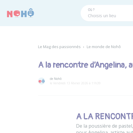
Panneau de gestion des cookies
Où ?
Le Mag des passionnés
›
Le monde de Nohô
A la rencontre d’Angelina, 
de Nohô
le Vendredi 13 Février 2026 à 11h39
A LA RENCONT
De la poussière de pastel
pour Angelina, artiste au