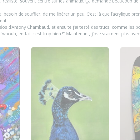
cis, réaliste, souvent centré sur les animaux. Ça demande beaucoup de 
besoin de souffler, de me libérer un peu. C’est là que l’acrylique prend 
ent.
idéos d’Antony Chambaud, et ensuite j’ai testé des trucs, comme les po
 “waouh, en fait c’est trop bien !” Maintenant, j’ose vraiment plus ave