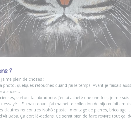
ons ?
 j’aime plein de choses :
 la photo, quelques retouches quand j’ai le temps. Avant je faisais aus
e à sucre…
écieuses, surtout la labradorite. J’en ai acheté une une fois, je me sui
 j’ai essayé… Et maintenant j’ai ma petite collection de bijoux faits mai
 d’autres rencontres Nohô : pastel, montage de pierres, bricolage…
d’Ali Baba. Ça dort là-dedans. Ce serait bien de faire revivre tout ça, 