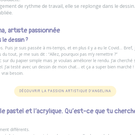
gement de rythme de travail, elle se replonge dans le dessi
bliée.
na, artiste passionnée
le dessin ?
s. Puis je suis passée à mi-temps, et en plus il y a eu le Covid… Bref,
du tout, je me suis dit : “Allez, pourquoi pas m’y remettre ?”
c sur du papier simple mais je voulais améliorer le rendu. J’ai cherché s
el. J’ai testé avec un dessin de mon chat… et ça a super bien marché ! 
 vrai besoin.
DÉCOUVRIR LA PASSION ARTISTIQUE D'ANGELINA
is le pastel et l’acrylique. Qu’est-ce que tu cher
ent différents.