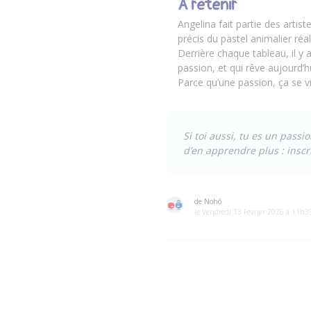
A retenir
Angelina
fait partie des artist
précis du pastel animalier réali
Derrière chaque tableau, il y 
passion, et qui rêve aujourd’h
Parce qu’une passion, ça se vi
Si toi aussi, tu es un pas
d’en apprendre plus :
inscr
de Nohô
le Vendredi 13 Février 2026 à 11h3