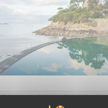
ard
: réputé pour ses produits locaux, c’est l’endroit idéal pour dégust
t les fruits de mer.
lm Britannique
: un événement incontournable qui met en lumière le 