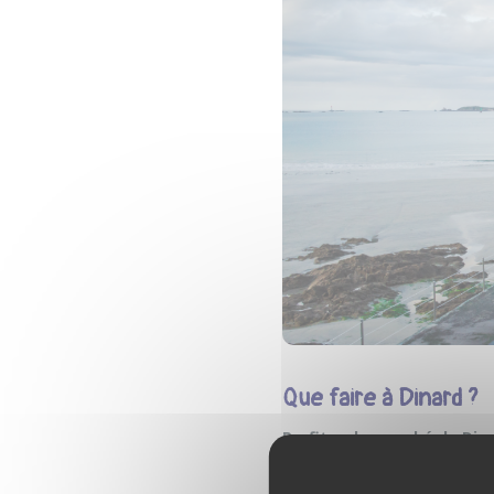
Que faire à Dinard ?
Profiter du marché de Din
comme les galettes, le cidre e
Assister au Festival du Fi