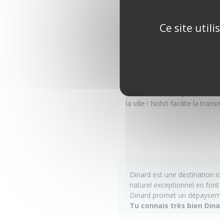
britannique.
Explorer les îles au large
: 
Ce site util
Pourquoi partager son
Découvrir les lieux emblémat
! En transmettant tes connaiss
vivre l’authenticité de Dinard e
Grâce à
Nohô
, la plateforme
la ville ! Nohô facilite la tr
Dinard est une destination i
naturel exceptionnel en fon
Dinard promet un dépaysemen
Tu connais très bien Din