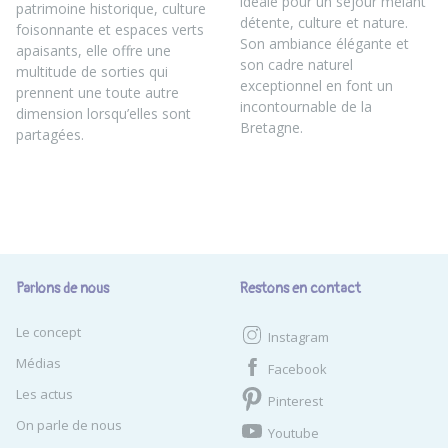
idéale pour un séjour mêlant
patrimoine historique, culture
détente, culture et nature.
foisonnante et espaces verts
Son ambiance élégante et
apaisants, elle offre une
son cadre naturel
multitude de sorties qui
exceptionnel en font un
prennent une toute autre
incontournable de la
dimension lorsqu’elles sont
Bretagne.
partagées.
Parlons de nous
Restons en contact
Le concept
Instagram
Médias
Facebook
Les actus
Pinterest
On parle de nous
Youtube