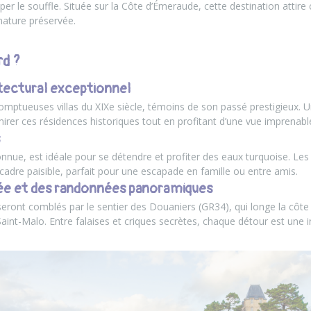
per le souffle. Située sur la Côte d’Émeraude, cette destination attir
 nature préservée.
rd ?
itectural exceptionnel
somptueuses villas du XIXe siècle, témoins de son passé prestigieux.
irer ces résidences historiques tout en profitant d’une vue imprenable
connue, est idéale pour se détendre et profiter des eaux turquoise. Le
cadre paisible, parfait pour une escapade en famille ou entre amis.
vée et des randonnées panoramiques
ront comblés par le sentier des Douaniers (GR34), qui longe la côt
Saint-Malo. Entre falaises et criques secrètes, chaque détour est une i