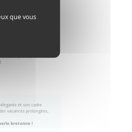
enture maritime inoubliable.
ceux que vous
andations, c’est encore mieux
locales, tu contribues à faire
uvrir ce que tu préfères sur
.
 élégante et son cadre
 des vacances prolongées,
perle bretonne !