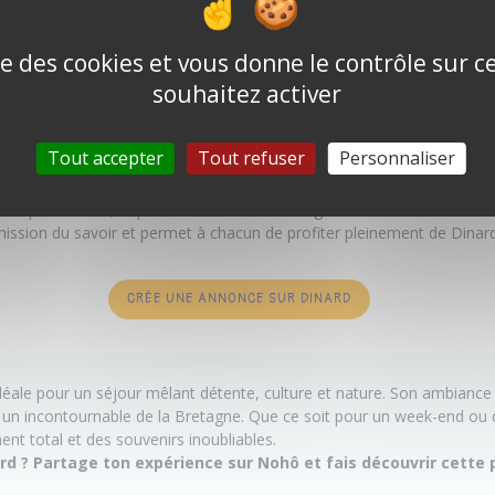
partez en excursion vers les îles Chausey ou le cap Fréhel pour une av
ise des cookies et vous donne le contrôle sur 
souhaitez activer
 savoir sur Dinard ?
iques de Dinard, c’est bien, mais partager tes expériences et recomm
Tout accepter
Tout refuser
Personnaliser
ances sur les coins secrets, les meilleures adresses et les anecdotes 
t à enrichir l’expérience des visiteurs.
 des passionnés, tu peux créer une annonce gratuitement et faire déco
ansmission du savoir et permet à chacun de profiter pleinement de Dinard
CRÉE UNE ANNONCE SUR DINARD
déale pour un séjour mêlant détente, culture et nature. Son ambiance
t un incontournable de la Bretagne. Que ce soit pour un week-end ou
t total et des souvenirs inoubliables.
ard ?
Partage ton expérience sur Nohô et fais découvrir cette 