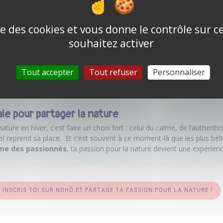
présenter ta passion pour la nature ? Ou alors, tu ne sais pas commen
ise des cookies et vous donne le contrôle sur 
hô est là pour t’accompagner
.
souhaitez activer
arcours et ton savoir-faire
Tout accepter
Tout refuser
Personnaliser
 ton métier unique
éale pour partager la nature
ture en hiver, c’est faire un choix fort : celui du calme, de l’authentic
iel reprend sa place. Et c’est souvent à ce moment-là que les plus bell
rme des passionnés
, ta passion pour la nature devient une expérienc
INSCRIS TOI SUR NOHÔ ET PARTAGE TA PASSION POUR LA NATURE !