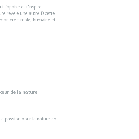
 t’apaise et t’inspire
ure révèle une autre facette
e manière simple, humaine et
œur de la nature
.
ta passion pour la nature en