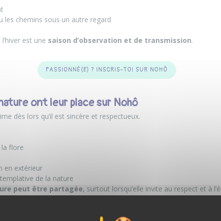
nt
ou les chemins sous un autre regard
 l’hiver est une
saison d’observation et de transmission
.
PASSIONNÉ(E) ? INSCRIS-TOI SUR NOHÔ
nature ont leur place sur Nohô
ime dès lors qu’il est sincère et respectueux.
la flore
 en extérieur
templative de la nature
ture peut être partagée
, surtout lorsqu’elle invite au respect et à l
eam Nohô est là pour toi