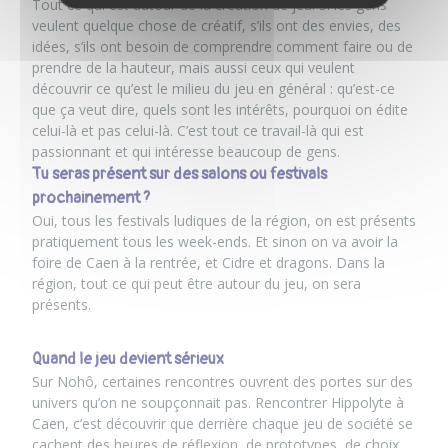
Tout ce qui est autour de la création de jeu
. Si les gens
veulent quelque chose de créatif, s’ils ont des envies, des
idées, s’ils ont besoin de comprendre comment faire ou de
prendre de la hauteur, mais aussi ceux qui veulent
découvrir ce qu’est le milieu du jeu en général : qu’est-ce
que ça veut dire, quels sont les intérêts, pourquoi on édite
celui-là et pas celui-là. C’est tout ce travail-là qui est
passionnant et qui intéresse beaucoup de gens.
Tu seras présent sur des salons ou festivals
prochainement ?
Oui, tous les festivals ludiques de la région, on est présents
pratiquement tous les week-ends. Et sinon on va avoir la
foire de Caen à la rentrée, et Cidre et dragons. Dans la
région, tout ce qui peut être autour du jeu, on sera
présents.
Quand le jeu devient sérieux
Sur
Nohô
, certaines rencontres ouvrent des portes sur des
univers qu’on ne soupçonnait pas. Rencontrer Hippolyte à
Caen, c’est découvrir que derrière chaque jeu de société se
cachent des heures de réflexion, de prototypes, de choix