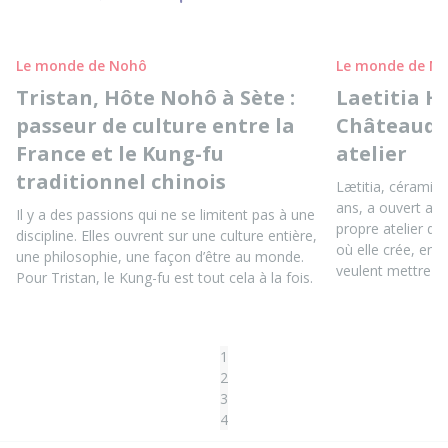
Le monde de Nohô
Le monde de N
Tristan, Hôte Nohô à Sète :
Laetitia H
passeur de culture entre la
Châteaudu
France et le Kung-fu
atelier
traditionnel chinois
Lætitia, céramis
ans, a ouvert au
Il y a des passions qui ne se limitent pas à une
propre atelier d
discipline. Elles ouvrent sur une culture entière,
où elle crée, ens
une philosophie, une façon d’être au monde.
veulent mettre le
Pour Tristan, le Kung-fu est tout cela à la fois.
1
2
3
4