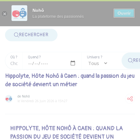
Panneau de gestion des cookies
Nohô
Ouvrir
La plateforme des passionnés
RECHERCHER
Où ?
Quand ?
Univers ?
RE
Hippolyte, Hôte Nohô à Caen : quand la passion du jeu
de société devient un métier
de Nohô
le Vendredi 26 Juin 2026 à 15h27
HIPPOLYTE, HÔTE NOHÔ À CAEN : QUAND LA
PASSION DU JEU DE SOCIÉTÉ DEVIENT UN