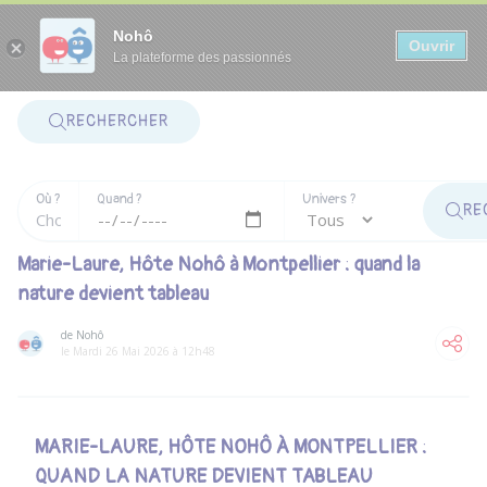
Panneau de gestion des cookies
Nohô
Ouvrir
La plateforme des passionnés
RECHERCHER
Où ?
Quand ?
Univers ?
RE
Marie-Laure, Hôte Nohô à Montpellier : quand la
nature devient tableau
de Nohô
le Mardi 26 Mai 2026 à 12h48
MARIE-LAURE, HÔTE NOHÔ À MONTPELLIER :
QUAND LA NATURE DEVIENT TABLEAU