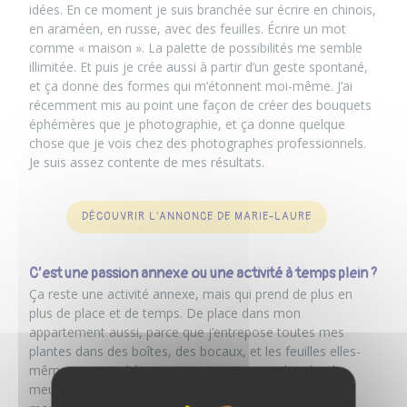
idées. En ce moment je suis branchée sur écrire en chinois,
en araméen, en russe, avec des feuilles. Écrire un mot
comme « maison ». La palette de possibilités me semble
illimitée. Et puis je crée aussi à partir d’un geste spontané,
et ça donne des formes qui m’étonnent moi-même. J’ai
récemment mis au point une façon de créer des bouquets
éphémères que je photographie, et ça donne quelque
chose que je vois chez des photographes professionnels.
Je suis assez contente de mes résultats.
DÉCOUVRIR L'ANNONCE DE MARIE-LAURE
C’est une passion annexe ou une activité à temps plein ?
Ça reste une activité annexe, mais qui prend de plus en
plus de place et de temps. De place dans mon
appartement aussi, parce que j’entrepose toutes mes
plantes dans des boîtes, des bocaux, et les feuilles elles-
mêmes sont repliées en trois. Je suis en recherche de
meubles adéquats pour stocker aussi tous les posters