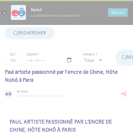
Panneau de gestion des cookies
Nohô
Ouvrir
La plateforme des passionnés
RECHERCHER
Où ?
Quand ?
Univers ?
RE
Paul artiste passionné par l’encre de Chine, Hôte
Nohô à Paris
de Nohô
le Vendredi 22 Mai 2026 à 11h48
PAUL ARTISTE PASSIONNÉ PAR L’ENCRE DE
CHINE, HÔTE NOHÔ À PARIS