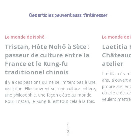
Ces articles peuvent aussi t'intéresser
Le monde de Nohô
Le monde de N
Tristan, Hôte Nohô à Sète :
Laetitia H
passeur de culture entre la
Châteaudu
France et le Kung-fu
atelier
traditionnel chinois
Lætitia, céramis
ans, a ouvert au
Il y a des passions qui ne se limitent pas à une
propre atelier d
discipline. Elles ouvrent sur une culture entière,
où elle crée, ens
une philosophie, une façon d’être au monde.
veulent mettre le
Pour Tristan, le Kung-fu est tout cela à la fois.
1
2