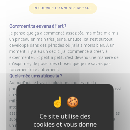
DÉCOUVRIR L'ANNONCE DE PAUL
Comment tu es venu à l’art ?
Je pense que ça a commencé assez tôt, ma mère m’a mis
un pinceau en main très jeune. Ensuite, ca s’est surtout
développé dans des périodes où j’allais moins bien. À un
moment, il y a eu un déclic. J’ai commencé à créer, à
expérimenter. Et petit à petit, c’est devenu une manière de
m’exprimer, de poser des choses que je ne savais pas
forcément dire autrement.
Quels médiums utilises tu ?
Aujourd’hui, je travaille plusieurs choses : de la
photographie, de la vidéo, de la peinture, du dessin et aussi
du son. Et en particulier l’encre de Chine, une technique
millénaire que j’apprécie pour sa profondeur et son
intensité, très en accord avec mon univers visuel. C’est
assez libre, je ne me mets pas vraiment de limites dans les
Ce site utilise des
supports. Ce qui compte, c’est ce que je veux exprimer à
cookies et vous donne
un moment donné.