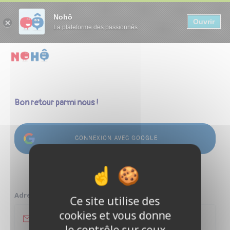
Panneau de gestion des cookies
Nohô
Ouvrir
La plateforme des passionnés
Bon retour parmi nous !
CONNEXION AVEC GOOGLE
ou
Adresse e-mail
Ce site utilise des
cookies et vous donne
le contrôle sur ceux