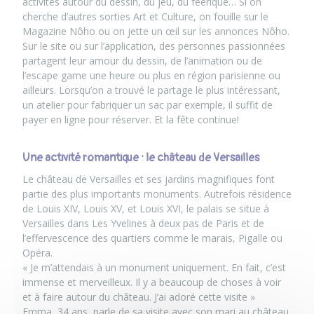
activités autour du dessin, du jeu, du féérique… Si on
cherche d’
autres sorties Art et Culture
, on fouille sur le
Magazine Nôho ou on jette un œil sur les annonces Nôho.
Sur le site ou sur l’application, des personnes passionnées
partagent leur amour du dessin, de l’animation ou de
l’escape game une heure ou plus en région parisienne ou
ailleurs. Lorsqu’on a trouvé le partage le plus intéressant,
un atelier pour fabriquer un sac
par exemple, il suffit de
payer en ligne pour réserver. Et la fête continue!
Une activité romantique : le château de Versailles
Le château de Versailles et ses jardins magnifiques font
partie des plus importants monuments. Autrefois résidence
de Louis XIV, Louis XV, et Louis XVI, le palais se situe à
Versailles dans Les Yvelines à deux pas de Paris et de
l’effervescence des quartiers comme le marais
, Pigalle ou
Opéra.
« Je m’attendais à un monument uniquement. En fait, c’est
immense et merveilleux. Il y a beaucoup de choses à voir
et à faire autour du château. J’ai adoré cette visite »
Emma, 34 ans, parle de sa visite avec son mari au château