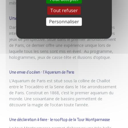
même et un peu plus d’une heure pour les jardins.
Tout refuser
Une après-midi en famille : le musée de l'illusion
Personnaliser
Dans le musée de l’illusion à Paris, il y a plusieurs galeries
interactives avec des miroirs, des effets d’optiques et des
jeux de perspective. Situé dans le premier arrondissement
de Paris, ce dernier offre une expérience unique lors de
laquelle tous les sens sont mis en éveil. Au programme,
hologrammes, jeux de casse-tête et illusions d’optique.
Une envie d'océan : l'Aquarium de Paris
L’Aquarium de Paris est situé sous la colline de Chaillot
entre le Trocadéro et la Seine dans le 16e arrondissement
de Paris. Construit en 1868, c’est le premier aquarium du
monde. Une soixantaine de bassins permettent de
découvrir la magie de l’océan toute l’année.
Une déclaration à faire : le rooftop de la Tour Montparnasse