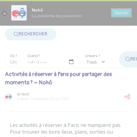
Panneau de gestion des cookies
Nohô
Ouvrir
La plateforme des passionnés
RECHERCHER
Où ?
Quand ?
Univers ?
RE
Activités à réserver à Paris pour partager des
moments ? – Nohô
de Nohô
le Mardi 12 Novembre 2024 à 11h27
Les activités à réserver à Paris ne manquent pas.
Pour trouver les bons lieux, plans, sorties ou